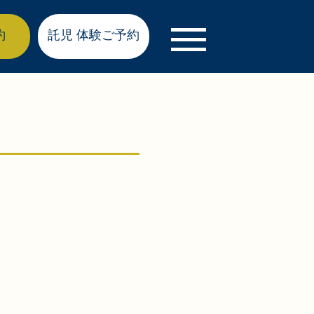
約
託児 体験ご予約