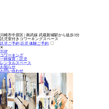
川崎市中原区 | 南武線 武蔵新城駅から徒歩3分
託児室付きコワーキングスペース
託児ご予約
託児 体験ご予約
✕
TOP
コワーキング
一時保育・託児
レンタルスペース
お知らせ
お問い合わせ