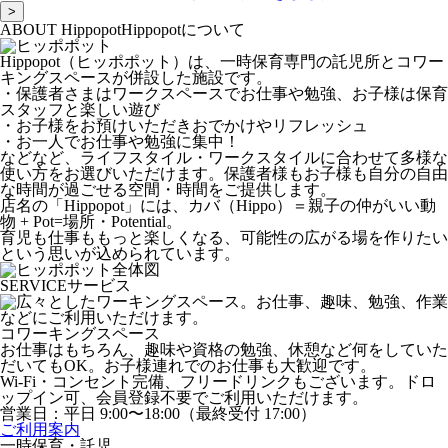
>
ABOUT Hippopot
Hippopotについて
Hippopot（ヒッポポット）は、一時保育専門の託児所とコワー
キングスペースが併設した施設です。
・保護者さまはワークスペースでお仕事や勉強、お子様は保育
スタッフと楽しい遊び
・お子様をお預けいただきおでかけやリフレッシュ
・お一人でお仕事や勉強に集中！
などなど、ライフスタイル・ワークスタイルに合わせて多様な
使い方をお選びいただけます。保護者様もお子様も自分の自由
な時間が過ごせる空間・時間をご提供します。
店名の「Hippopot」には、カバ（Hippo）＝親子の仲がいい動
物 + Pot=場所・Potential。
育児も仕事ももっと楽しくなる、可能性の広がる場を作りたい
という思いが込められています。
SERVICE
サービス
コワーキングスペース
お仕事はもちろん、趣味や資格の勉強、休憩など何をしていた
だいてもOK。お子様連れでのお仕事も大歓迎です。
Wi-Fi・コンセント完備、フリードリンクもございます。ドロ
ップイン可、会員登録不要でご利用いただけます。
営業日：平日 9:00〜18:00（最終受付 17:00）
ご利用案内
一時保育・託児