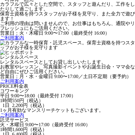
カラフルで広々とした空間で、スタッフと遊んだり、工作をし
たりして過ごします。
保育士資格を持つスタッフがお子様を見守り、また全力で遊び
ます！
ご利用の理由は問いませんので、お仕事はもちろん、通院やリ
フレッシュにもご活用ください。
営業日：火・木曜日 9:00〜17:00（最終受付 16:00）
ご利用案内
レンタルスペース
レンタルスペースとしてお貸し出しいたします。
お教室やレッスン、写真撮影イベントやお誕生日会・ママ会な
ど自由にぜひご活用ください。
営業日：月・水・金曜日 9:00〜17:00／土日不定期（要予約）
ご利用案内
PRICE
料金表
コワーキング
平日 9:00〜18:00（最終受付 17:00）
1時間
550円
（税込）
1日
2,200円
（税込）
1ヶ月有効なマンスリーチケットもございます。
ご利用案内
託児サービス
火・木曜日 9:00〜17:00（最終受付 16:00）
1時間
1,600円
（税込）
1日
6,400円
（税込）