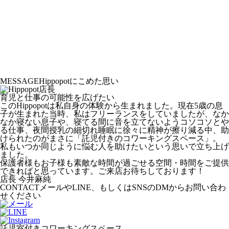
MESSAGE
Hippopotにこめた思い
育児と仕事の可能性を広げたい
このHippopotは私自身の体験から生まれました。現在5歳の息
子が生まれた当時、私はフリーランスをしていましたが、なか
なか寝ない息子や、寝てる間に音を立てないようコソコソとや
る仕事、夜間授乳の細切れ睡眠に徐々に精神が擦り減る中、助
けられたのがまさに「託児付きのコワーキングスペース」。
私もいつか同じように悩む人を助けたいという思いで立ち上げ
ました。
保護者様もお子様も素敵な時間が過ごせる空間・時間をご提供
できればと思っています。ご来店お待ちしております！
店長 今井麻純
CONTACT
メールやLINE、もしくはSNSのDMからお問い合わ
せください
託児室付きコワーキングスペース