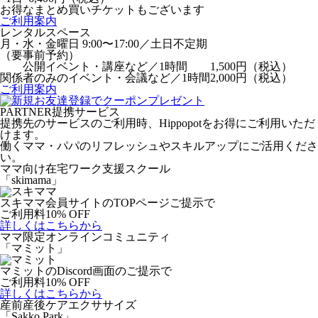
お得なまとめ買いチケットもございます
ご利用案内
レンタルスペース
月・水・金曜日 9:00〜17:00／土日不定期
（要事前予約）
公開イベント・講座など／1時間
1,500円
（税込）
関係者のみのイベント・会議など／1時間
2,000円
（税込）
ご利用案内
PARTNER
提携サービス
提携先のサービスのご利用時、Hippopotをお得にご利用いただ
けます。
働くママ・パパのリフレッシュやスキルアップにご活用くださ
い。
ママ向け在宅ワーク支援スクール
「skimama」
スキママ会員サイトのTOPページご提示で
ご利用料10% OFF
詳しくはこちらから
ママ限定オンラインコミュニティ
「マミット」
マミットのDiscord画面のご提示で
ご利用料10% OFF
詳しくはこちらから
産前産後ケアエクササイズ
「Sakko Park」