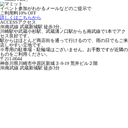
イベント参加がわかるメールなどのご提示で
ご利用料10% OFF
詳しくはこちらから
ACCESS
アクセス
JR南武線 武蔵新城駅 徒歩3分。
川崎駅や武蔵小杉駅、武蔵溝ノ口駅からも南武線で1本でアク
セス良好です。
駅からはほとんど商店街を通って行けるので、雨の日でもご来
店しやすい立地です。
※専用の駐車場・駐輪場はございません。お手数ですが近隣の
ものをご利用ください。
〒211-0044
神奈川県川崎市中原区新城３-9-19 荒井ビル２階
JR南武線 武蔵新城駅 徒歩3分