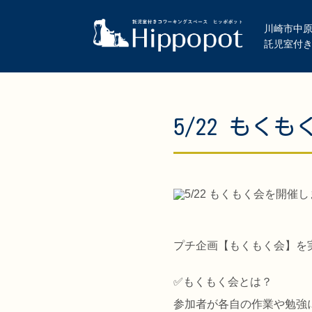
川崎市中原
託児室付
5/22 もく
プチ企画【もくもく会】を
✅️もくもく会とは？
参加者が各自の作業や勉強