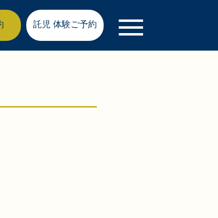
約
託児 体験ご予約