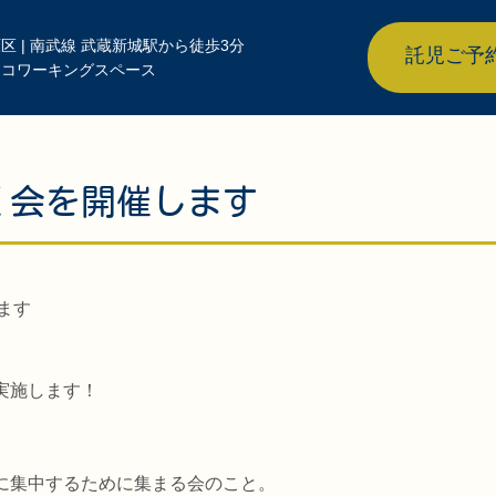
区 | 南武線 武蔵新城駅から徒歩3分
託児ご予
きコワーキングスペース
もく会を開催します
実施します！
に集中するために集まる会のこと。